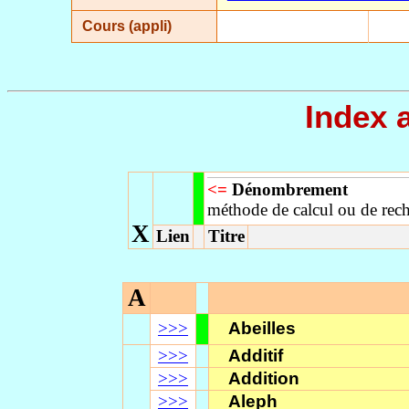
Cours (appli)
Index 
<=
Dénombrement
méthode de calcul ou de rech
X
Lien
Titre
A
>>>
Abeilles
>>>
Additif
>>>
Addition
>>>
Aleph