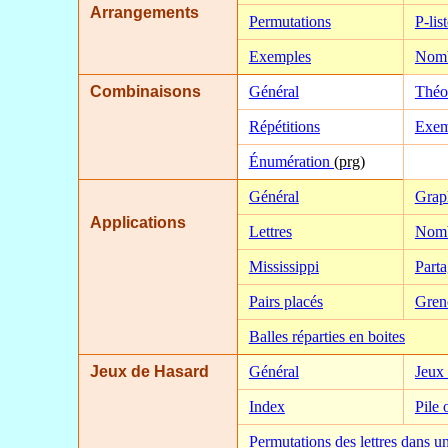
Arrangements
Permutations
P-lis
Exemples
Nom
Combinaisons
Général
Théo
Répétitions
Exem
Énumération
(prg)
Général
Grap
Applications
Lettres
Nomb
Mississippi
Parta
Pairs placés
Gren
Balles réparties en boites
Jeux de Hasard
Général
Jeux
Index
Pile 
Permutations des lettres dans u