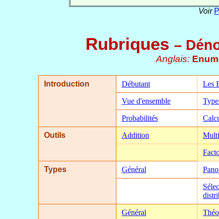
Voir
P
Rubriques
– Dén
Anglais:
Enume
Introduction
Débutant
Les 
Vue d'ensemble
Types
Probabilités
Calcu
Outils
Addition
Multi
Facto
Types
Général
Pano
Sélec
distr
Général
Théo