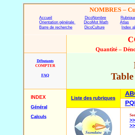
NOMBRES
– Cu
Accueil
DicoNombre
Rubriqu
Orientation générale
DicoMot Math
Atlas
Barre de recherche
DicoCulture
Index a
C
Quantité – Dén
Débutants
COMPTER
Table
FAQ
AB
INDEX
Liste des rubriques
PQ
Général
Som
Calculs
>>
>>