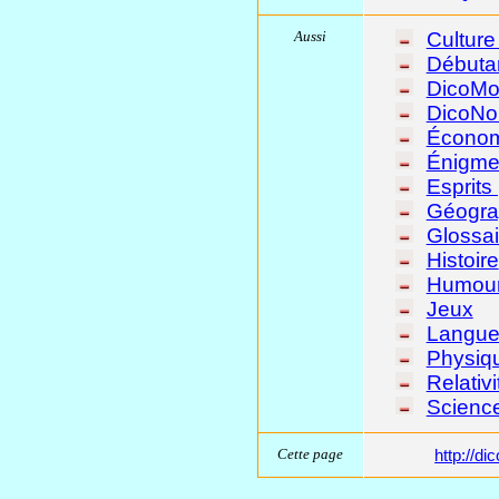
Aussi
Culture
Débuta
DicoMo
DicoNo
Économ
Énigme
Esprits
Géogra
Glossai
Histoire
Humou
Jeux
Langue
Physiq
Relativi
Scienc
Cette page
http://d