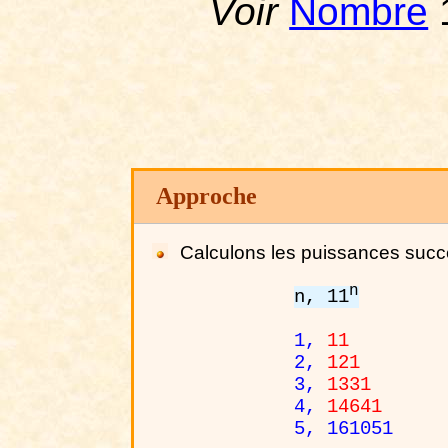
Voir
Nombre
Approche
Calculons les puissances succ
n
n, 11
1,
11
2,
121
3,
1331
4,
14641
5, 161051