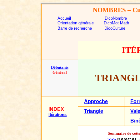
NOMBRES
– Cu
Accueil
DicoNombre
Orientation générale
DicoMot Math
Barre de recherche
DicoCulture
ITÉ
Débutants
Général
TRIANGL
Approche
For
INDEX
Triangle
Val
Itérations
Bin
Sommaire de cett
>>>
PASCAL 