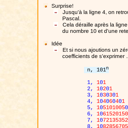
Surprise!
Jusqu'à la ligne 4, on retr
Pascal.
Cela déraille après la ligne
du nombre 10 et d'une ret
Idée
Et si nous ajoutions un zér
coefficients de s'exprimer
n
n, 101
1,
1
0
1
2,
1
0
2
0
1
3,
1
0
3
0
3
0
1
4,
1
0
4
0
6
0
4
0
1
5,
1
0
5101005
0
6,
1
0
61520150
7,
1
0
72135352
8,
1
0
82856705