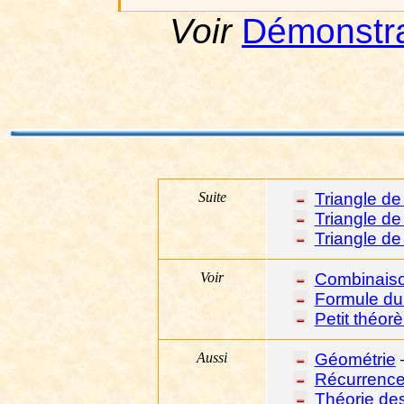
Voir
Démonstra
Suite
Triangle de
Triangle de
Triangle de
Voir
Combinais
Formule du
Petit théo
Aussi
Géométrie
Récurrenc
Théorie de