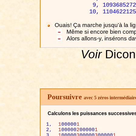
9, 1093685272
10, 1104622125
Ouais! Ça marche jusqu'à la lig
Même si encore bien comp
Alors allons-y, insérons 
Voir
Dicon
Poursuivre
avec 5 zéros intermédiair
Calculons les puissances successive
1,
1
00000
1
2,
1
00000
2
00000
1
3,
1
00000
3
00000
3
00000
1