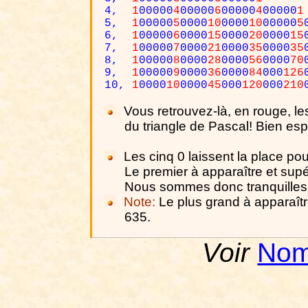
4,
1
00000
4
00000
6
00000
4
00000
1
5,
1
00000
5
0000
10
0000
10
00000
5
6,
1
00000
6
0000
15
0000
20
0000
15
7,
1
00000
7
0000
21
0000
35
0000
35
8,
1
00000
8
0000
28
0000
56
0000
70
9,
1
00000
9
0000
36
0000
84
000
126
10,
1
0000
10
0000
45
000
120
000
210
Vous retrouvez-là, en rouge, le
du triangle de Pascal! Bien es
Les cinq 0 laissent la place pou
Le premier à apparaître et supér
Nous sommes donc tranquilles j
Note:
Le plus grand à apparaître 
635.
Voir
Nom