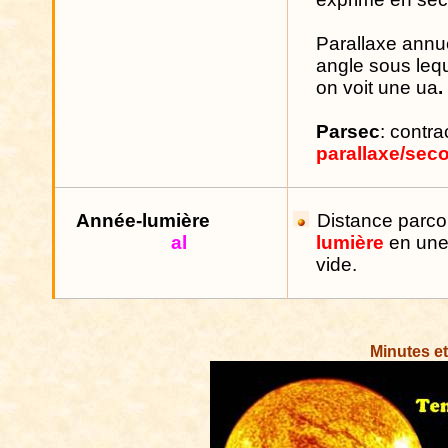
Parallaxe annue
angle sous leque
on voit une
ua
.
Parsec
: contra
parallaxe/sec
Année-lumière
Distance parco
al
lumière
en une
vide.
Minutes e