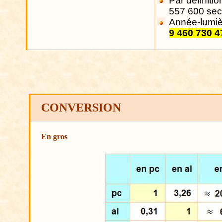
Par définiti
557 600 se
Année-lumiè
9 460 730 4
CONVERSION
En gros