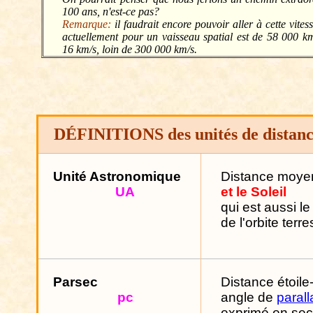
100 ans, n'est-ce pas?
Remarque:
il faudrait encore pouvoir aller à cette vites
actuellement pour un vaisseau spatial est de 58 000 km
16 km/s, loin de 300 000 km/s.
DÉFINITIONS des unités de distanc
Unité Astronomique
Distance moye
UA
et le Soleil
q
ui est aussi l
de l'orbite terre
Parsec
Distance
étoile
pc
angle de
paral
exprimé en sec