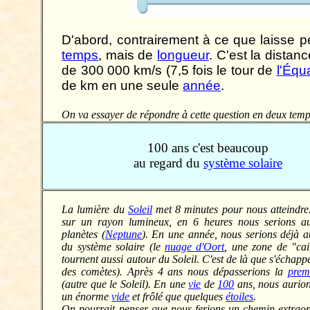
D'abord, contrairement à ce que laisse p
temps
, mais de
longueur
. C'est la dista
de 300 000 km/s (7,5 fois le tour de
l'Équ
de km en une seule
année
.
On va essayer de répondre à cette question en deux temp
100 ans c'est beaucoup
au regard du
système solaire
La lumière du
Soleil
met 8 minutes pour nous atteindre
sur un rayon lumineux, en 6 heures nous serions au
planètes (
Neptune
). En une année, nous serions déjà a
du système solaire (le
nuage d'Oort
, une zone de "cai
tournent aussi autour du Soleil. C'est de là que s'échapp
des comètes). Après 4 ans nous dépasserions la
premi
(autre que le Soleil). En une
vie
de
100
ans, nous aurion
un énorme
vide
et frôlé que quelques
étoiles
.
On pourrait penser que nous ferions un chemin extraor