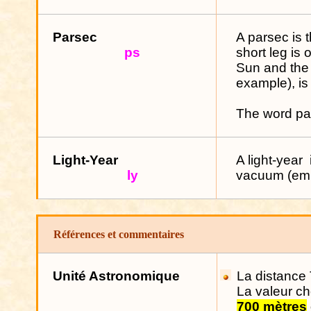
Parsec
A parsec is t
ps
short leg is
Sun and the 
example), i
The word par
Light-
Year
A light-year
ly
vacuum (em
Références et commentaires
Unité Astronomique
La distance 
La valeur cho
700 mètres