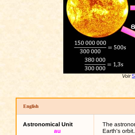
Voir
S
English
Astronomical
Unit
The
astronom
au
Earth's orbit.