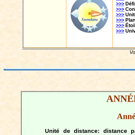
>>>
Défi
>>>
Con
>>>
Unit
>>>
Pla
>>>
Étoi
>>>
Uni
Vo
ANNÉ
Anné
Unité de distance: distance 