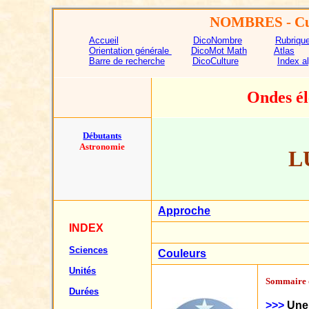
NOMBRES
- Cu
Accueil
DicoNombre
Rubriqu
Orientation générale
DicoMot Math
Atlas
Barre de recherche
DicoCulture
Index a
Ondes é
Débutants
Astronomie
L
Approche
INDEX
Sciences
Couleurs
Unités
Sommaire d
Durées
>>>
Une 